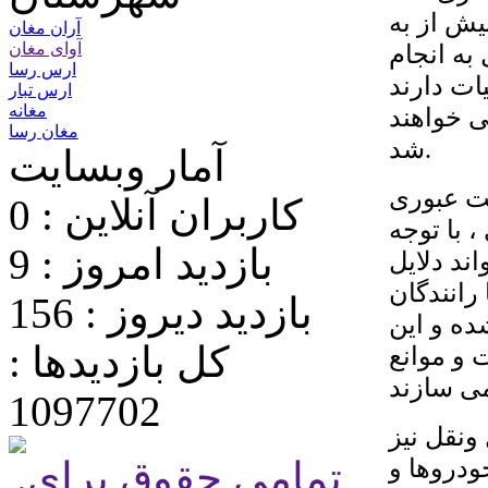
یش از به
آران مغان
 به انجام
آوای مغان
ارس رسا
ات دارند
ارس تبار
مغانه
 خواهند
مغان رسا
شد.
آمار وبسایت
یت عبوری
کاربران آنلاین : 0
 با توجه
بازدید امروز : 9
ند دلایل
رانندگان
بازدید دیروز : 156
ده و این
کل بازدیدها :
 و موانع
1097702
ونقل نیز
دروها و
.تمامی حقوق برای