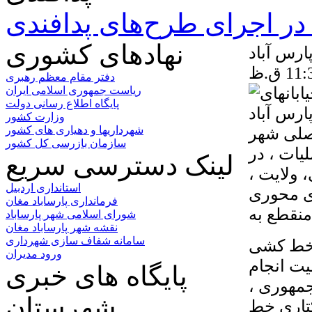
ر اجرای طرح‌های پدافندی
نهادهای کشوری
ارس آباد
دفتر مقام معظم رهبری
ریاست جمهوری اسلامی ایران
پایگاه اطلاع رسانی دولت
وزارت کشور
اصلی شهر
شهرداریها و دهیاری های کشور
سازمان بازرسی کل کشور
لیات ، در
لینک دسترسی سریع
 ولایت ،
استانداری اردبیل
ای محوری
فرمانداری پارساباد مغان
شورای اسلامی شهر پارساباد
نقشه شهر پارساباد مغان
سامانه شفاف سازی شهرداری
ت خط کشی
ورود مدیران
یت انجام
پایگاه های خبری
جمهوری ،
شهرستان
کتاری خط