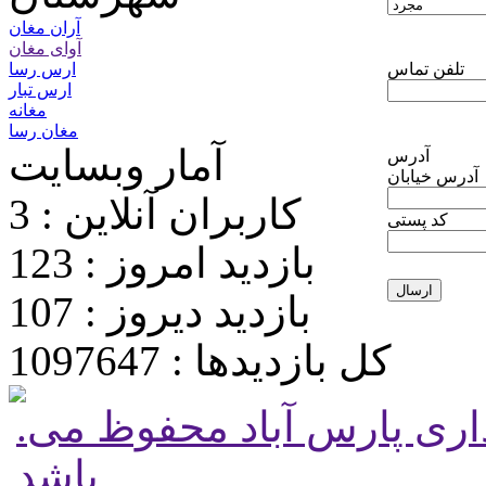
آران مغان
آوای مغان
تلفن تماس
ارس رسا
ارس تبار
مغانه
مغان رسا
آمار وبسایت
آدرس
آدرس خیابان
کاربران آنلاین : 3
کد پستی
بازدید امروز : 123
بازدید دیروز : 107
کل بازدیدها : 1097647
.تمامی حقوق برای پایگاه شهرداری پارس آباد محفوظ می
باشد