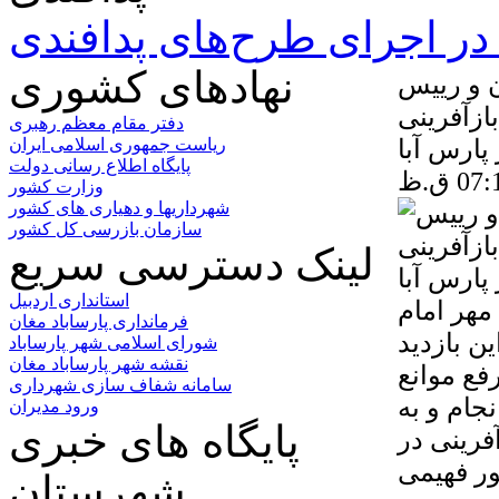
ر اجرای طرح‌های پدافندی
نهادهای کشوری
ن و رییس
زآفرینی
دفتر مقام معظم رهبری
پارس آبا
ریاست جمهوری اسلامی ایران
پایگاه اطلاع رسانی دولت
وزارت کشور
شهرداریها و دهیاری های کشور
سازمان بازرسی کل کشور
لینک دسترسی سریع
استانداری اردبیل
مهر امام
فرمانداری پارساباد مغان
ین بازدید
شورای اسلامی شهر پارساباد
نقشه شهر پارساباد مغان
فع موانع
سامانه شفاف سازی شهرداری
جام و به
ورود مدیران
پایگاه های خبری
فرینی در
شهرستان