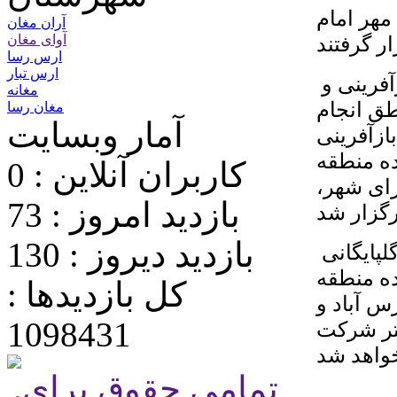
مهر امام
آران مغان
آوای مغان
ارس رسا
ارس تبار
️ این بازدید به منظور بررسی پیشرفت پروژه‌های بازآفرینی و
مغانه
طق انجام
مغان رسا
آمار وبسایت
ازآفرینی
ده منطقه
کاربران آنلاین : 0
ای شهر،
بازدید امروز : 73
بازدید دیروز : 130
️ گفتنی است،ادامه جلسات و مطالبات با حضور گلپایگانی
ده منطقه
کل بازدیدها :
س آباد و
1098431
فتر شرکت
.تمامی حقوق برای