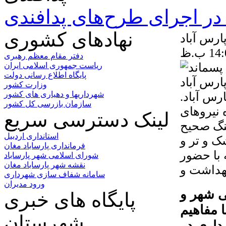
ر اجرای طرح‌های پدافندی
نهادهای کشوری
ارس آباد
دفتر مقام معظم رهبری
ریاست جمهوری اسلامی ایران
پایگاه اطلاع رسانی دولت
وزارت کشور
س آباد.
شهرداریها و دهیاری های کشور
سازمان بازرسی کل کشور
 نیروهای
لینک دسترسی سریع
هنگ صحیح
استانداری اردبیل
ک و تر و
فرمانداری پارساباد مغان
 با حضور
شورای اسلامی شهر پارساباد
نقشه شهر پارساباد مغان
سامانه شفاف سازی شهرداری
ورود مدیران
ی شهر و
پایگاه های خبری
 مفاهیم
شهرستان
داری در