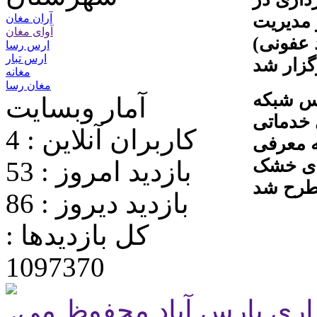
 مدیریت
آران مغان
آوای مغان
 عفونی)
ارس رسا
ارس تبار
مغانه
مغان رسا
اس شبکه
آمار وبسایت
 خدماتی
کاربران آنلاین : 4
ه معرفی
ای خشک
بازدید امروز : 53
بازدید دیروز : 86
کل بازدیدها :
1097370
.تمامی حقوق برای پایگاه شهرداری پارس آباد محفوظ می