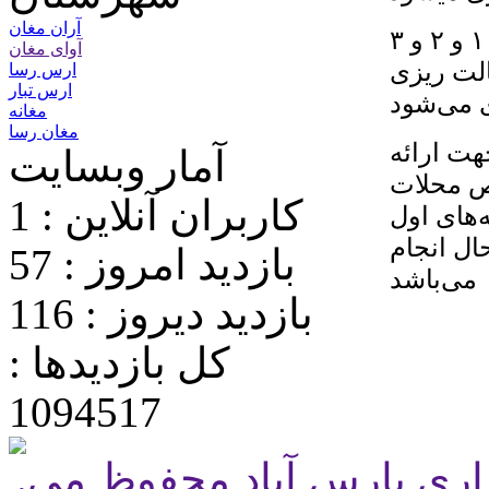
آران مغان
در راستای ارائه خدمات در همه محلات کوچه‌های ۱ و ۲ و ۳
آوای مغان
لت ریزی
ارس رسا
ارس تبار
 می‌شود
مغانه
مغان رسا
ت ارائه
آمار وبسایت
ص محلات
کاربران آنلاین : 1
‌های اول
ل انجام
بازدید امروز : 57
می‌باشد
بازدید دیروز : 116
کل بازدیدها :
1094517
.تمامی حقوق برای پایگاه شهرداری پارس آباد محفوظ می