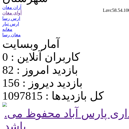
آران مغان
Lavc58.54.10
آوای مغان
ارس رسا
ارس تبار
مغانه
مغان رسا
آمار وبسایت
کاربران آنلاین : 0
بازدید امروز : 82
بازدید دیروز : 156
کل بازدیدها : 1097815
.تمامی حقوق برای پایگاه شهرداری پارس آباد محفوظ می
باشد