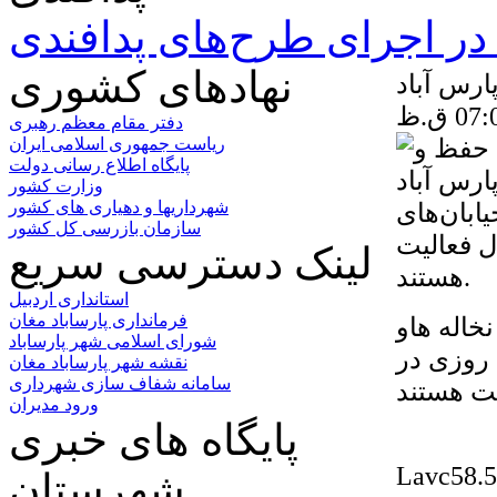
ر اجرای طرح‌های پدافندی
نهادهای کشوری
ارس آباد
دفتر مقام معظم رهبری
ریاست جمهوری اسلامی ایران
پایگاه اطلاع رسانی دولت
وزارت کشور
یابان‌های
شهرداریها و دهیاری های کشور
سازمان بازرسی کل کشور
 فعالیت
لینک دسترسی سریع
هستند.
استانداری اردبیل
فرمانداری پارساباد مغان
خاله هاو
شورای اسلامی شهر پارساباد
 روزی در
نقشه شهر پارساباد مغان
سامانه شفاف سازی شهرداری
ورود مدیران
پایگاه های خبری
Lavc58.5
شهرستان