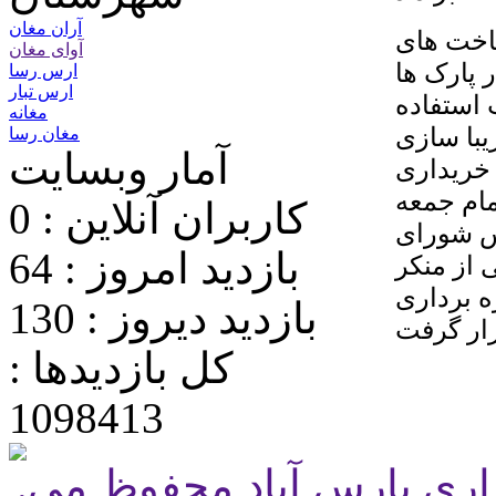
آران مغان
ساخت های
آوای مغان
 پارک ها
ارس رسا
ارس تبار
 استفاده
مغانه
یبا سازی
مغان رسا
آمار وبسایت
 خریداری
مام جمعه
کاربران آنلاین : 0
یس شورای
بازدید امروز : 64
 از منکر
ه برداری
بازدید دیروز : 130
کل بازدیدها :
1098413
.تمامی حقوق برای پایگاه شهرداری پارس آباد محفوظ می