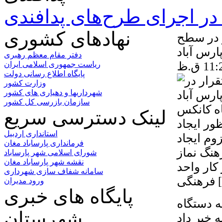
ر اجرای طرح‌های پدافندی
نهادهای کشوری
ار در سطح
رس آباد
دفتر مقام معظم رهبری
ریاست جمهوری اسلامی ایران
پایگاه اطلاع رسانی دولت
وزارت کشور
شهرداریها و دهیاری های کشور
سازمان بازرسی کل کشور
اه کانکس
لینک دسترسی سریع
ور ایجاد
استانداری اردبیل
وم ایجاد
فرمانداری پارساباد مغان
هنگ نماز
شورای اسلامی شهر پارساباد
نقشه شهر پارساباد مغان
کار واحد
سامانه شفاف سازی شهرداری
[…]
ورود مدیران
پایگاه های خبری
ه دستگاه
شهرستان
 خبر داد