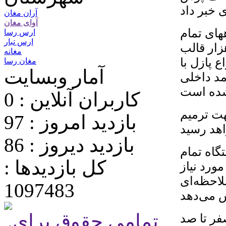
آران مغان
آوای مغان
های تمام
ارس رسا
ارس تبار
 تولید قطعات بتنی با ظرفیت روزانه ۳ هزار قالب
مغانه
انواع پازل با
مغان رسا
آمار وبسایت
 درآمد داخلی
کاربران آنلاین : 0
هت ترمیم
بازدید امروز : 97
بازدید دیروز : 86
گاه تمام
کل بازدیدها :
ورد نیاز
لاحظه‌ای
1097483
.تمامی حقوق برای
صفر تا صد