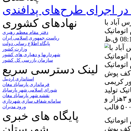
ر اجرای طرح‌های پدافندی
نهادهای کشوری
 آباد با
 اتوماتیک
دفتر مقام معظم رهبری
ریاست جمهوری اسلامی ایران
پایگاه اطلاع رسانی دولت
وزارت کشور
شهرداریها و دهیاری های کشور
سازمان بازرسی کل کشور
اتوماتیک
لینک دسترسی سریع
و کف پوش
استانداری اردبیل
ور کریمی
فرمانداری پارساباد مغان
تیک تولید
شورای اسلامی شهر پارساباد
نقشه شهر پارساباد مغان
قطعات بتنی با ظرفیت روزانه ۳ هزار قالب جدول و ۳هزار و
سامانه شفاف سازی شهرداری
ورود مدیران
پایگاه های خبری
اتوماتیک
شهرستان
و کف پوش