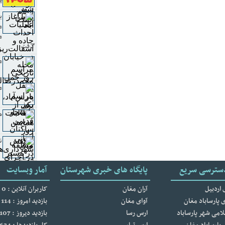
پا
ب
م
م
گرفت
م
م
ه
ن
سترسی سریع
پایگاه های خبری شهرستان
آمار وبسایت
 اردبیل
آران مغان
کاربران آنلاین : 0
 پارساباد مغان
آوای مغان
بازدید امروز : 114
امی شهر پارساباد
ارس رسا
بازدید دیروز : 107