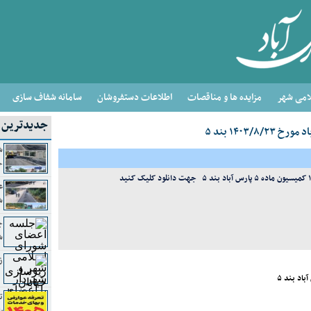
امی شهر
مزایده ها و مناقصات
اطلاعات دستفروشان
سامانه شفاف سازی
جدیدترین ا
ش
ح
ع
ش
ج
ش
ز
ت