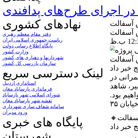
ر اجرای طرح‌های پدافندی
نهادهای کشوری
 آسفالت
 آسفالت
دفتر مقام معظم رهبری
ریاست جمهوری اسلامی ایران
پایگاه اطلاع رسانی دولت
وزارت کشور
شهرداریها و دهیاری های کشور
سازمان بازرسی کل کشور
 خبر داد
لینک دسترسی سریع
مرانی در
استانداری اردبیل
سیر، شاهد
فرمانداری پارساباد مغان
هیم بود.
شورای اسلامی شهر پارساباد
نقشه شهر پارساباد مغان
سامانه شفاف سازی شهرداری
ورود مدیران
🔸️شهردار پارس آباد از شروع عملیات اجرایی روکش آسفالت
پایگاه های خبری
 خبر داد
شهرستان