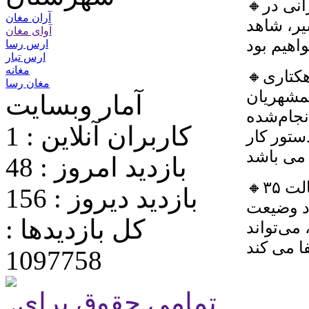
🔸️وی ضمن اعلام این خبر گفت : با شروع عملیات عمرانی در
آران مغان
سیر، شاهد
آوای مغان
ارس رسا
ارس تبار
مغانه
🔸️کریمی تاکید کرد: عملیات آسفالت ریزی خیابان ۳۵ هکتاری
مغان رسا
مشهریان
آمار وبسایت
نجام‌شده
کاربران آنلاین : 1
ستور کار
بازدید امروز : 48
🔸️شهردار در ادامه گفت: طرح بازسازی و روکش آسفالت ۳۵
بازدید دیروز : 156
ود وضیعت
کل بازدیدها :
می‌تواند
1097758
.تمامی حقوق برای