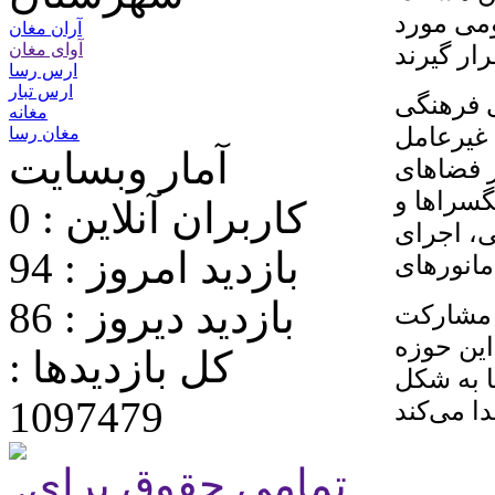
ومی مورد
آران مغان
آوای مغان
ارس رسا
ارس تبار
ی فرهنگی
مغانه
 غیرعامل
مغان رسا
آمار وبسایت
ر فضاهای
گسراها و
کاربران آنلاین : 0
ی، اجرای
بازدید امروز : 94
مانورهای
بازدید دیروز : 86
ت مشارکت
این حوزه
کل بازدیدها :
ا به شکل
1097479
.تمامی حقوق برای