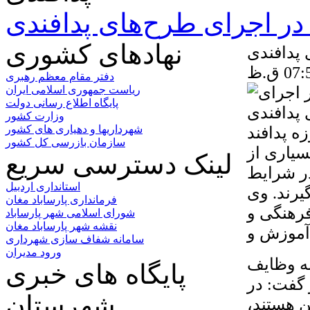
ر اجرای طرح‌های پدافندی
نهادهای کشوری
 پدافندی
دفتر مقام معظم رهبری
ریاست جمهوری اسلامی ایران
پایگاه اطلاع رسانی دولت
وزارت کشور
ه پدافند
شهرداریها و دهیاری های کشور
سازمان بازرسی کل کشور
سیاری از
لینک دسترسی سریع
در شرایط
استانداری اردبیل
یرند. وی
فرمانداری پارساباد مغان
فرهنگی و
شورای اسلامی شهر پارساباد
نقشه شهر پارساباد مغان
سامانه شفاف سازی شهرداری
ورود مدیران
ه وظایف
پایگاه های خبری
 گفت: در
شهرستان
ن هستند،