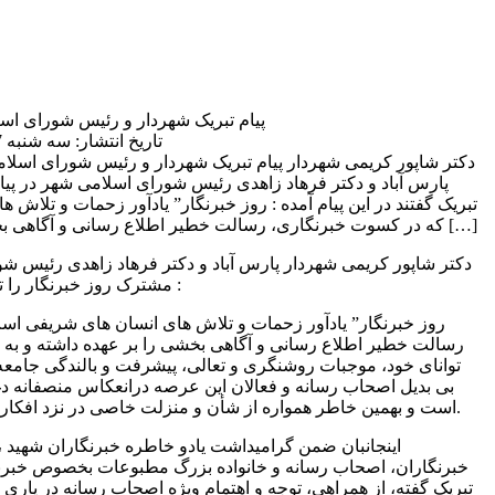
پیام تبریک شهردار و رئیس شورای اس
تاریخ انتشار: سه شنبه 17 مرداد 1402 | 12:04 ب.ظ
دکتر شاپور کریمی شهردار
پارس آباد و دکتر فرهاد زاهدی رئیس شورای اسلامی شهر در پی
تبریک گفتند در این پیام آمده : روز خبرنگار” یادآور زحمات و تلا
که در کسوت خبرنگاری، رسالت خطیر اطلاع رسانی و آگاهی بخشی را بر عهده داشته و به […]
دکتر شاپور کریمی شهردار پارس آباد و دکتر فرهاد زاهدی رئیس ش
مشترک روز خبرنگار را تبریک گفتند در این پیام آمده :
روز خبرنگار” یادآور زحمات و تلاش های انسان های شریفی ا
رسالت خطیر اطلاع رسانی و آگاهی بخشی را بر عهده داشته و به 
توانای خود، موجبات روشنگری و تعالی، پیشرفت و بالندگی جامعه
بی بدیل اصحاب رسانه و فعالان این عرصه درانعکاس منصفانه دغد
است و بهمین خاطر همواره از شأن و منزلت خاصی در نزد افکار عمومی برخوردار می باشد.
اینجانبان ضمن گرامیداشت یادو خاطره خبرنگاران شهید ،
خبرنگاران، اصحاب رسانه و خانواده بزرگ مطبوعات بخصوص خبرن
تبریک گفته، از همراهی، توجه و اهتمام ویژه اصحاب رسانه در یاری 