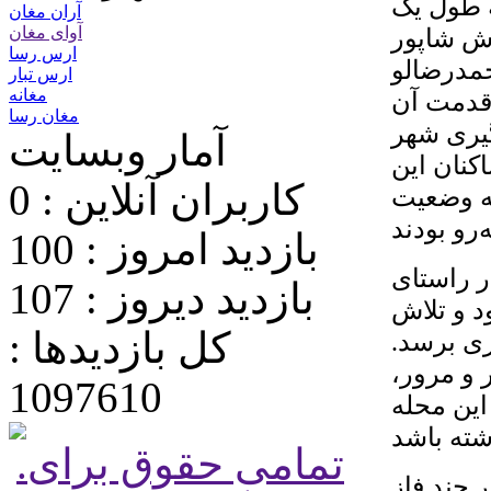
ه طول یک
آران مغان
 و تلاش شاپور
آوای مغان
ارس رسا
حمدرضالو
ارس تبار
مغانه
 قدمت آن
مغان رسا
ل‌گیری شهر
آمار وبسایت
اکنان این
کاربران آنلاین : 0
نه وضعیت
بازدید امروز : 100
ر راستای
بازدید دیروز : 107
د و تلاش
کل بازدیدها :
ری برسد.
 و مرور،
1097610
این محله
.تمامی حقوق برای
 چند فاز