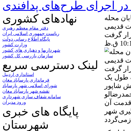
ر اجرای طرح‌های پدافندی
نهادهای کشوری
بان محله
ات قدیمی
دفتر مقام معظم رهبری
رار گرفت
ریاست جمهوری اسلامی ایران
پایگاه اطلاع رسانی دولت
وزارت کشور
شهرداریها و دهیاری های کشور
سازمان بازرسی کل کشور
لینک دسترسی سریع
استانداری اردبیل
ه طول یک
فرمانداری پارساباد مغان
 و تلاش شاپور
شورای اسلامی شهر پارساباد
نقشه شهر پارساباد مغان
حمدرضالو
سامانه شفاف سازی شهرداری
 قدمت آن
ورود مدیران
پایگاه های خبری
ل‌گیری شهر
شهرستان