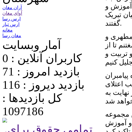
 آموزش و
آران مغان
ان تبریک
آوای مغان
ارس رسا
گفتند.
ارس تبار
مغانه
مطهری و
مغان رسا
آمار وبسایت
نم تا از
 تربیت و
کاربران آنلاین : 0
بازدید امروز : 71
 پیامبران
بازدید دیروز : 116
ب اعتلای
نهایت به
کل بازدیدها :
1097186
ن مجموعه
و آموزش
.تمامی حقوق برای