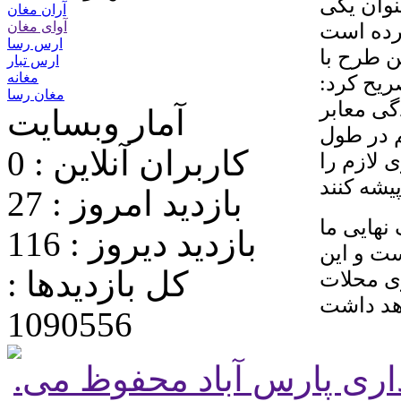
نوان یکی
آران مغان
آوای مغان
ارس رسا
ین طرح با
ارس تبار
مغانه
یح کرد:
مغان رسا
گی معابر
آمار وبسایت
م در طول
کاربران آنلاین : 0
 لازم را
بازدید امروز : 27
نهایی ما
بازدید دیروز : 116
ست و این
کل بازدیدها :
ی محلات
1090556
.تمامی حقوق برای پایگاه شهرداری پارس آباد محفوظ می