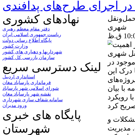
ر اجرای طرح‌های پدافندی
نهادهای کشوری
حمل‌ونقل
شهری
دفتر مقام معظم رهبری
ریاست جمهوری اسلامی ایران
پایگاه اطلاع رسانی دولت
وزارت کشور
شهرداریها و دهیاری های کشور
سازمان بازرسی کل کشور
موجود در
لینک دسترسی سریع
درک این
استانداری اردبیل
روژه‌های
فرمانداری پارساباد مغان
 با بیان
شورای اسلامی شهر پارساباد
نقشه شهر پارساباد مغان
ا رویکرد
سامانه شفاف سازی شهرداری
ورود مدیران
پایگاه های خبری
مشکلات و
شهرستان
. مدیریت