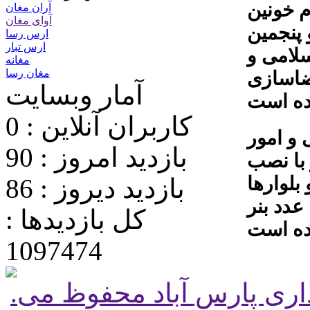
م خونین
آران مغان
آوای مغان
 پنجمین
ارس رسا
ارس تبار
سلامی و
مغانه
مغان رسا
۱ اقدام به فضاسازی
آمار وبسایت
کاربران آنلاین : 0
و امور
بازدید امروز : 90
با نصب
بلوارها
بازدید دیروز : 86
و ریسه های سیاه، سیاه پوش شده و تعداد ۱۰ عدد بنر
کل بازدیدها :
1097474
.تمامی حقوق برای پایگاه شهرداری پارس آباد محفوظ می