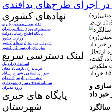
ر اجرای طرح‌های پدافندی
نهادهای کشوری
ینی(ره)
دفتر مقام معظم رهبری
ریاست جمهوری اسلامی ایران
پایگاه اطلاع رسانی دولت
وزارت کشور
 خبر داد
شهرداریها و دهیاری های کشور
سازمان بازرسی کل کشور
د ارتحال
لینک دسترسی سریع
خمینی(ره) و قیام خونین ۱۵ خرداد، گفت،
استانداری اردبیل
 ملکوتی
فرمانداری پارساباد مغان
شورای اسلامی شهر پارساباد
نقشه شهر پارساباد مغان
سامانه شفاف سازی شهرداری
 سازی و
ورود مدیران
پایگاه های خبری
بر داد
شهرستان
سالگرد