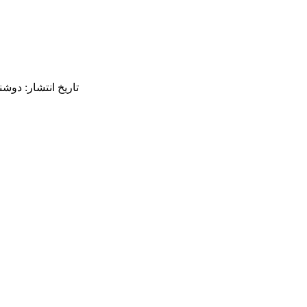
تاریخ انتشار: دوشنبه 16 تیر 1404 | :59