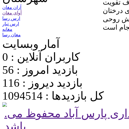
ف تقویت
آران مغان
 درختان
آوای مغان
مش روحی
ارس رسا
ارس تبار
مغانه
مغان رسا
آمار وبسایت
کاربران آنلاین : 0
بازدید امروز : 56
بازدید دیروز : 116
کل بازدیدها : 1094514
.تمامی حقوق برای پایگاه شهرداری پارس آباد محفوظ می
باشد