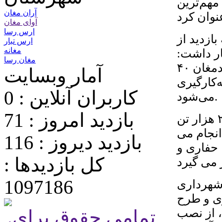
مهم‌ترین
آران مغان
آوای مغان
ارس رسا
ازدید از
ارس تبار
مغانه
ار داشت:
مغان رسا
امسال برای بهسازی خیابانها و معابر شهری پارس آبادمغان ۴۰
آمار وبسایت
‌کارگیری
کاربران آنلاین : 0
می‌شود.
بازدید امروز : 71
وی با بیان اینکه تا پایان فروردین ماه امسال حدود ۲ هزار تن
انجام می
بازدید دیروز : 116
حفاری و
کل بازدیدها :
1097186
 شهرداری
ی و طرح
 از نصب
.تمامی حقوق برای