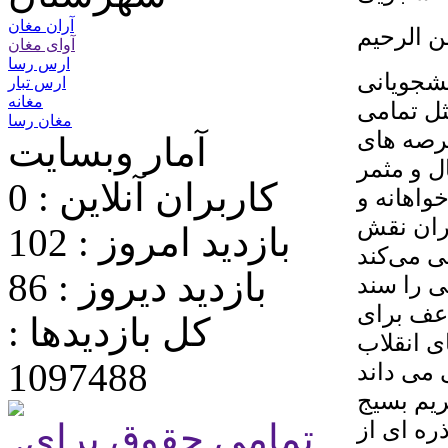
آران مغان
ن الرحیم
آوای مغان
ارس رسا
شجویانی
ارس تبار
مغانه
ثل تمامی
مغان رسا
عرصه های
آمار وبسایت
ل و مثمر
کاربران آنلاین : 0
واهانه و
ران نقش
بازدید امروز : 102
ی می‌کند
بازدید دیروز : 86
 را سند
اعف برای
کل بازدیدها :
ی انقلاب
1097488
 می داند
ریم بسیج
ذره ای از
.تمامی حقوق برای