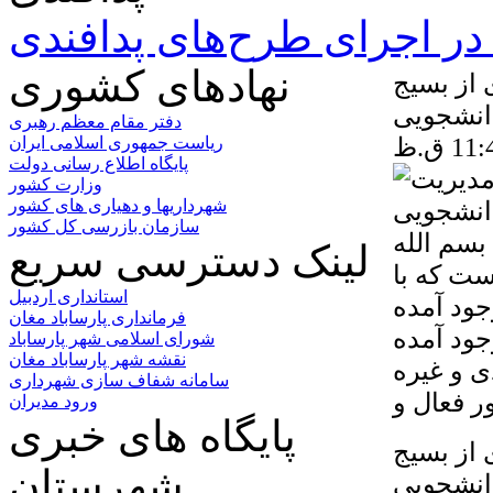
ر اجرای طرح‌های پدافندی
نهادهای کشوری
از بسیج
انشجویی
دفتر مقام معظم رهبری
ریاست جمهوری اسلامی ایران
پایگاه اطلاع رسانی دولت
وزارت کشور
شهرداریها و دهیاری های کشور
سازمان بازرسی کل کشور
سم الله
لینک دسترسی سریع
ت که با
استانداری اردبیل
جود آمده
فرمانداری پارساباد مغان
جود آمده
شورای اسلامی شهر پارساباد
نقشه شهر پارساباد مغان
ی و غیره
سامانه شفاف سازی شهرداری
ورود مدیران
پایگاه های خبری
از بسیج
شهرستان
انشجویی