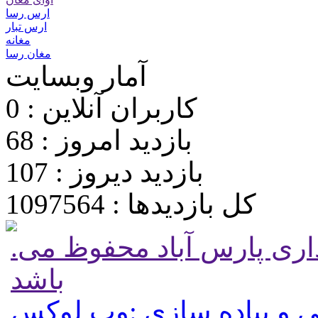
ارس رسا
ارس تبار
مغانه
مغان رسا
آمار وبسایت
کاربران آنلاین : 0
بازدید امروز : 68
بازدید دیروز : 107
کل بازدیدها : 1097564
.تمامی حقوق برای پایگاه شهرداری پارس آباد محفوظ می
باشد
 و پیاده سازی :وب لوکس