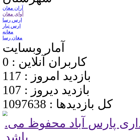
آران مغان
آوای مغان
ارس رسا
ارس تبار
مغانه
مغان رسا
آمار وبسایت
کاربران آنلاین : 0
بازدید امروز : 117
بازدید دیروز : 107
کل بازدیدها : 1097638
.تمامی حقوق برای پایگاه شهرداری پارس آباد محفوظ می
باشد