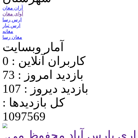
آران مغان
آوای مغان
ارس رسا
ارس تبار
مغانه
مغان رسا
آمار وبسایت
کاربران آنلاین : 0
بازدید امروز : 73
بازدید دیروز : 107
کل بازدیدها :
1097569
.تمامی حقوق برای پایگاه شهرداری پارس آباد محفوظ می