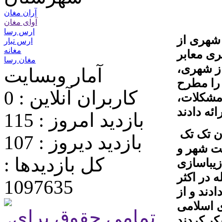
آران مغان
آوای مغان
ارس رسا
شهری از
ارس تبار
مغانه
ری معابر
مغان رسا
ز شهری،
آمار وبسایت
را مطرح
کاربران آنلاین : 0
 مشکلات،
ائه دادند
بازدید امروز : 115
کریمی شهردار پارس آباد نیز پس از استماع سخنان تک تک
بازدید دیروز : 107
ت شهر و
کل بازدیدها :
زیباسازی
 در اکثر
1097635
دند و از
 اسلامی
.تمامی حقوق برای
کر کردند