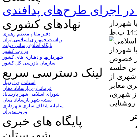
ر اجرای طرح‌های پدافندی
نهادهای کشوری
 شهردار
دفتر مقام معظم رهبری
ریاست جمهوری اسلامی ایران
پایگاه اطلاع رسانی دولت
وزارت کشور
در خصوص
شهرداریها و دهیاری های کشور
سازمان بازرسی کل کشور
ین جلسه
لینک دسترسی سریع
شهری از
استانداری اردبیل
ری معابر
فرمانداری پارساباد مغان
ز شهری،
شورای اسلامی شهر پارساباد
نقشه شهر پارساباد مغان
سامانه شفاف سازی شهرداری
ورود مدیران
ر
پایگاه های خبری
شهرستان