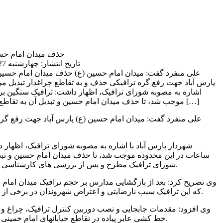
حذف میدان امام حس
تاریخ انتشار: چهارشنبه 27 شهریور 1398 | 11:25 ق.ظ
علی منفرد گفت: میدان امام حسین (ع)
پارس آباد جهت رفع گره ترافیکی حذف و به تقاطع چراغدار تبدیل می 
اشاره به مصوبه شورای ترافیک، اظهار داشت: ترافیک سنگین ب
موجب شد، تا حذف میدان امام حسین و تبدیل آن به تقاطع چراغدار در شورای ترافیک […]
علی منفرد گفت: میدان امام حسین (ع) پارس آباد جهت رفع گره
شهردار پارس آباد با اشاره به مصوبه شورای ترافیک، اظهار
ساعات در این محدوده موجب شد، تا حذف میدان امام حسین و تبدی
شورای ترافیک مطرح و پس از بررسی های کارشناسی و نیازسنجی ها مصوب شود.
وی تصریح کرد: بعد از بازگشایی مدارس بر حجم ترافیک میدان امام
که این ترافیک سبب نارضایتی و اعتراض شهروندان در برخی از ساعات را در برداشته است.
وی افزود: مقدمات جابجایی و نصب دوربین کنترل ترافیک، چراغ و عل
خط کشی عابر پیاده در تقاطع خیابانهای امام خمینی و جمهوری پایان یافته است.