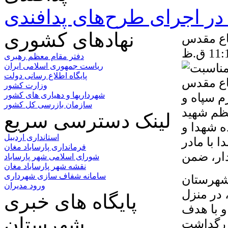
ر اجرای طرح‌های پدافندی
نهادهای کشوری
فاع مقدس
دفتر مقام معظم رهبری
ریاست جمهوری اسلامی ایران
پایگاه اطلاع رسانی دولت
وزارت کشور
م سپاه و
شهرداریها و دهیاری های کشور
سازمان بازرسی کل کشور
ظم شهید
لینک دسترسی سریع
ه شهدا و
استانداری اردبیل
 با مادر
فرمانداری پارساباد مغان
شورای اسلامی شهر پارساباد
نقشه شهر پارساباد مغان
سامانه شفاف سازی شهرداری
 شهرستان
ورود مدیران
 در منزل
پایگاه های خبری
و با هدف
شهرستان
بزرگداشت