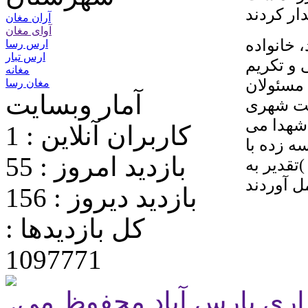
آران مغان
آوای مغان
 خانواده
ارس رسا
ارس تبار
 و تکریم
مغانه
 مسئولان
مغان رسا
آمار وبسایت
ریت شهری
شهدا می
کاربران آنلاین : 1
ه زده با
بازدید امروز : 55
تقدیر به
بازدید دیروز : 156
کل بازدیدها :
1097771
.تمامی حقوق برای پایگاه شهرداری پارس آباد محفوظ می