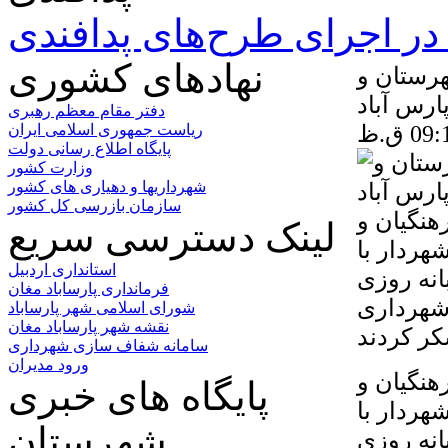
ر اجرای طرح‌های پدافندی
نهادهای کشوری
هرستان و
ارس آباد
دفتر مقام معظم رهبری
ریاست جمهوری اسلامی ایران
پایگاه اطلاع رسانی دولت
وزارت کشور
شهرداریها و دهیاری های کشور
سازمان بازرسی کل کشور
هنگیان و
لینک دسترسی سریع
هردار با
استانداری اردبیل
انه روزی
فرمانداری پارساباد مغان
شهرداری
شورای اسلامی شهر پارساباد
نقشه شهر پارساباد مغان
سامانه شفاف سازی شهرداری
ورود مدیران
هنگیان و
پایگاه های خبری
هردار با
شهرستان
انه روزی