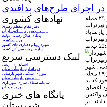
ر اجرای طرح‌های پدافندی
نهادهای کشوری
واکنش جالب نسبت به نامه کودکان کوچه ۲۸ و ۲۹ محله
دفتر مقام معظم رهبری
پارساباد
ریاست جمهوری اسلامی ایران
پایگاه اطلاع رسانی دولت
رنهرتراب
وزارت کشور
شهرداریها و دهیاری های کشور
سازمان بازرسی کل کشور
لینک دسترسی سریع
استانداری اردبیل
امی شهر
فرمانداری پارساباد مغان
پارساباد؛ در روزهای اخیر کودکان کوچه ۲۸ و ۲۹ محله
شورای اسلامی شهر پارساباد
نقشه شهر پارساباد مغان
ود که به
سامانه شفاف سازی شهرداری
ود اعضای
ورود مدیران
پایگاه های خبری
ن واکنش
]
شهرستان