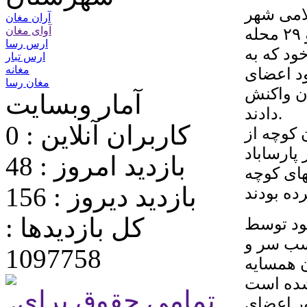
امی شهر
آران مغان
پارساباد؛ در روزهای اخیر کودکان کوچه ۲۸ و ۲۹ محله
آوای مغان
ارس رسا
ود که به
ارس تبار
مغانه
ود اعضای
مغان رسا
ن واکنش
آمار وبسایت
دادند.
کاربران آنلاین : 0
 کوچه از
ارساباد
بازدید امروز : 48
ای کوچه
بازدید دیروز : 156
کل بازدیدها :
خود توسط
اسب سر و
1097758
 همسایه
.تمامی حقوق برای
ور اعضای