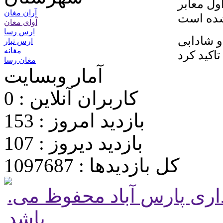
ول معابر
آران مغان
آوای مغان
ارس رسا
و شادابی
ارس تبار
مغانه
مغان رسا
آمار وبسایت
کاربران آنلاین : 0
بازدید امروز : 153
بازدید دیروز : 107
کل بازدیدها : 1097687
.تمامی حقوق برای پایگاه شهرداری پارس آباد محفوظ می
باشد