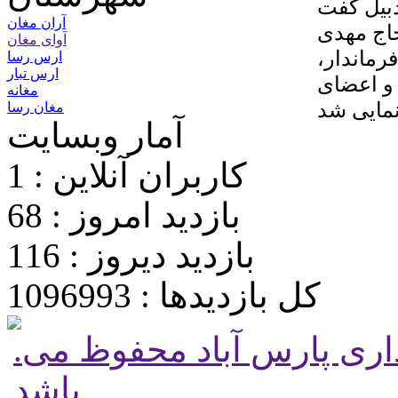
ان اردبیل گفت
آران مغان
اج مهدی
آوای مغان
 حضور فرماندار،
ارس رسا
ارس تبار
 و اعضای
مغانه
مغان رسا
آمار وبسایت
کاربران آنلاین : 1
بازدید امروز : 68
بازدید دیروز : 116
کل بازدیدها : 1096993
.تمامی حقوق برای پایگاه شهرداری پارس آباد محفوظ می
باشد