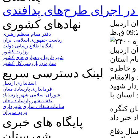
ر اجرای طرح‌های پدافندی
نهادهای کشوری
دفتر مقام معظم رهبری
ریاست جمهوری اسلامی ایران
پایگاه اطلاع رسانی دولت
وزارت کشور
۳۴۰ شهید والامقام استان
شهرداریها و دهیاری های کشور
سازمان بازرسی کل کشور
 و خاطره
لینک دسترسی سریع
 مقدس بخصوص ۳,۴۰۰ شهید والامقام
استانداری اردبیل
دار شهید
فرمانداری پارساباد مغان
شورای اسلامی شهر پارساباد
نقشه شهر پارساباد مغان
سامانه شفاف سازی شهرداری
ان کنگره
ورود مدیران
پایگاه های خبری
ال دفاع
شهرستان