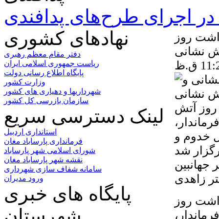
ر اجرای طرح‌های پدافندی
نهادهای کشوری
ی و بزرگداشت روز
ش نشانی
دفتر مقام معظم رهبری
ریاست جمهوری اسلامی ایران
پایگاه اطلاع رسانی دولت
وزارت کشور
شهرداریها و دهیاری های کشور
سازمان بازرسی کل کشور
گداشت روز آتش
لینک دسترسی سریع
رماندار،
استانداری اردبیل
 خدوم و
فرمانداری پارساباد مغان
احد آتش نشانی در ساختمان شماره ۲ برگزار شد
شورای اسلامی شهر پارساباد
نقشه شهر پارساباد مغان
 جهانبین
سامانه شفاف سازی شهرداری
ورود مدیران
پایگاه های خبری
ی و بزرگداشت روز
شهرستان
رماندار،