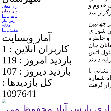
 خدوم و
آران مغان
آوای مغان
ارس رسا
ارس تبار
 جهانبین
مغانه
س شورای
مغان رسا
آمار وبسایت
و خاطره
انان جان
کاربران آنلاین : 1
سئول آتش
بازدید امروز : 119
یه دادند
بازدید دیروز : 107
نشانی با
اه شماره
کل بازدیدها :
1097641
.تمامی حقوق برای پایگاه شهرداری پارس آباد محفوظ می