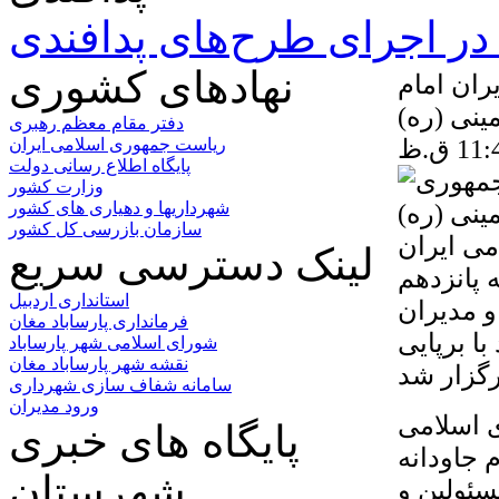
ر اجرای طرح‌های پدافندی
نهادهای کشوری
ران امام
ینی (ره)
دفتر مقام معظم رهبری
ریاست جمهوری اسلامی ایران
پایگاه اطلاع رسانی دولت
وزارت کشور
شهرداریها و دهیاری های کشور
سازمان بازرسی کل کشور
می ایران
لینک دسترسی سریع
 پانزدهم
استانداری اردبیل
و مدیران
فرمانداری پارساباد مغان
ا برپایی
شورای اسلامی شهر پارساباد
نقشه شهر پارساباد مغان
سامانه شفاف سازی شهرداری
ورود مدیران
ی اسلامی
پایگاه های خبری
 جاودانه
شهرستان
سئولین و