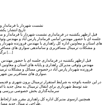
نشست شهردار با فرماندار و م
تاریخ انتشار: یکشنبه 6 تیر 1400 | 43
قبل ازظهر یکشنبه در فرمانداری
جلسه ای با حضور مهندس امامی فرماندار پارس آباد و مهندس وثوقی
های استان و معاونین اداره کل راهداری با مهندس فروزنده شهردار
و مشکلات ترمینال مسافربری و ساماندهی سواری های مسافربر
برگزار شد. در این جلسه باتوجه […]
قبل ازظهر یکشنبه در فرمانداری جلسه ای با حضور مهندس ام
مهندس وثوقی مدیرکل راهداری و پایانه های استان و معاونین ا
فروزنده شهردار پارس آباد درخصوص مسائل و مشکلات ترمین
سواری های مسافربر بین شهری در فرمانداری برگزار شد.
در این جلسه باتوجه به شرایط استقرار ترمینال برون شهری و قدیم
شد توسط شهرداری برای انتقال ترمینال به محل جدید با اس
سرمایه‌گذاری بخش خصوصی بررسی و ا
همچنین ازسوی مدیرکل اداره‌ کل راهداری مقرر شد ازلحاظ 
طراحی ترمینال جدید مساعدت های لازم صورت پذیرد.