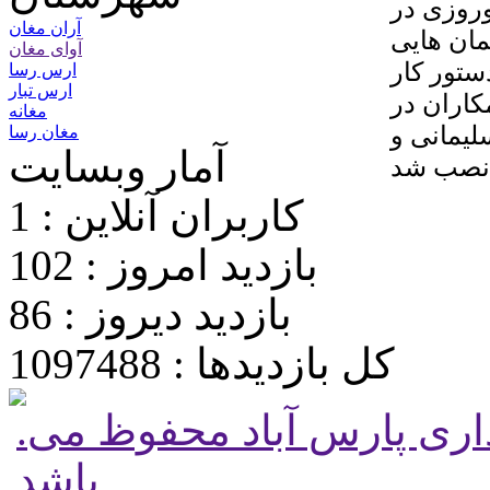
روزی در
آران مغان
ان هایی
آوای مغان
ستور کار
ارس رسا
ارس تبار
کاران در
مغانه
لیمانی و
مغان رسا
آمار وبسایت
کاربران آنلاین : 1
بازدید امروز : 102
بازدید دیروز : 86
کل بازدیدها : 1097488
.تمامی حقوق برای پایگاه شهرداری پارس آباد محفوظ می
باشد