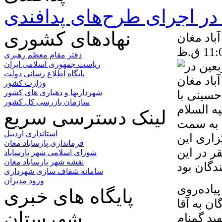
ر اجرای طرح‌های پدافندی
نهادهای کشوری
باد مغان
دفتر مقام معظم رهبری
ریاست جمهوری اسلامی ایران
پایگاه اطلاع رسانی دولت
وزارت کشور
حسینی با
شهرداریها و دهیاری های کشور
سازمان بازرسی کل کشور
ه السلام
لینک دسترسی سریع
ی به سمت
استانداری اردبیل
زاری این
فرمانداری پارساباد مغان
 در این
شورای اسلامی شهر پارساباد
نقشه شهر پارساباد مغان
سامانه شفاف سازی شهرداری
ورود مدیران
یاده‌روی
پایگاه های خبری
ن به آقا
شهرستان
ید گمنام