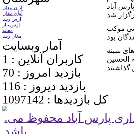
ارس آباد
آران مغان
آوای مغان
ارس رسا
ارس تبار
تی موکب‌
مغانه
مغان رسا
آمار وبسایت
های سینه
کاربران آنلاین : 1
ه الحسین
بازدید امروز : 70
بازدید دیروز : 116
کل بازدیدها : 1097142
.تمامی حقوق برای پایگاه شهرداری پارس آباد محفوظ می
باشد