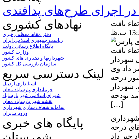
ر اجرای طرح‌های پدافندی
نهادهای کشوری
قاء یافت
دفتر مقام معظم رهبری
ریاست جمهوری اسلامی ایران
پایگاه اطلاع رسانی دولت
وزارت کشور
ی شهردار
شهرداریها و دهیاری های کشور
سازمان بازرسی کل کشور
ر داد وی
لینک دسترسی سریع
شور درجه
استانداری اردبیل
 درجه ۹ ارتقا یافت. شهردار
فرمانداری پارساباد مغان
د بودجه
شورای اسلامی شهر پارساباد
نقشه شهر پارساباد مغان
[…]
سامانه شفاف سازی شهرداری
ورود مدیران
شهرداری
پایگاه های خبری
قای درجه
شهرستان
 خبر داد