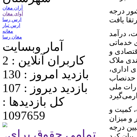
آران مغان
شور درجه
آوای مغان
ارس رسا
ارس تبار
مغانه
، درآمد
مغان رسا
ی خدماتی
آمار وبسایت
تصادی و
کاربران آنلاین : 2
رجه‌بندی ملاک
ی اداری،
بازدید امروز : 130
، حدنصاب
بازدید دیروز : 107
ارات ملی
کل بازدیدها :
 کمیت و
1097659
و میزان
ین درجه
.تمامی حقوق برای