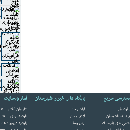
پا
ب
م
م
گرفت
م
م
ه
ن
سترسی سریع
پایگاه های خبری شهرستان
آمار وبسایت
 اردبیل
آران مغان
کاربران آنلاین : 0
 پارساباد مغان
آوای مغان
بازدید امروز : 16
امی شهر پارساباد
ارس رسا
بازدید دیروز : 86