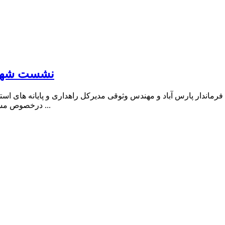
نشست شهردار
اندار پارس آباد و مهندس وثوقی مدیرکل راهداری و پایانه های استان
درخصوص مسائل و مشکلات ترمینال مسافربری و ساماندهی سواری های مساف ...