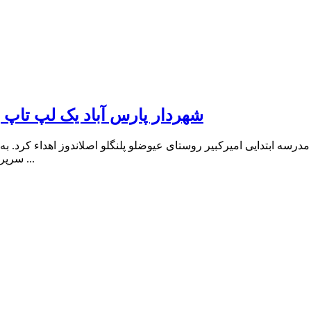
شهردار پارس آباد یک لپ تاپ ب
ه ابتدایی امیرکبیر روستای عیوضلو پلنگلو اصلاندوز اهداء کرد. به گ
سرپرست معاونت توسعه مدیریت و پشتیبانی اداره آموزش و پرورش اصلا ...