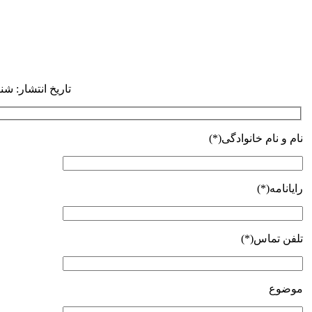
تاریخ انتشار: شنبه 13 دی 1393 | 5:44
نام و نام خانوادگی(*)
رایانامه(*)
تلفن تماس(*)
موضوع