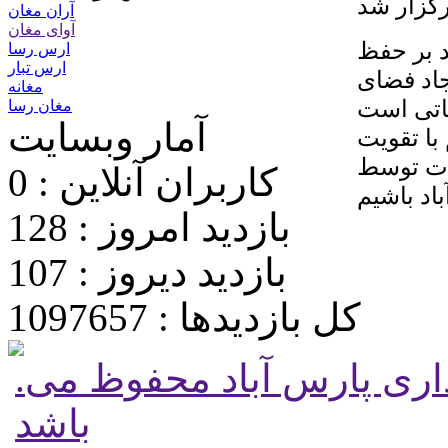
رگزار شد
آران مغان
آوای مغان
د بر حفظ
ارس رسا
ارس تبار
اد فضای
مغانه
ماتی است
مغان رسا
آمار وبسایت
 با تقویت
مات توسط
کاربران آنلاین : 0
باد باشیم
بازدید امروز : 128
بازدید دیروز : 107
کل بازدیدها : 1097657
.تمامی حقوق برای پایگاه شهرداری پارس آباد محفوظ می
باشد