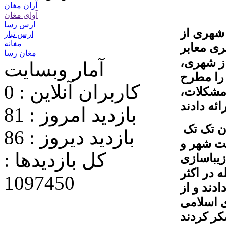
آران مغان
آوای مغان
ارس رسا
شهری از
ارس تبار
مغانه
ری معابر
مغان رسا
ز شهری،
آمار وبسایت
را مطرح
کاربران آنلاین : 0
 مشکلات،
ائه دادند
بازدید امروز : 81
کریمی شهردار پارس آباد نیز پس از استماع سخنان تک تک
بازدید دیروز : 86
ت شهر و
کل بازدیدها :
زیباسازی
 در اکثر
1097450
دند و از
 اسلامی
کر کردند