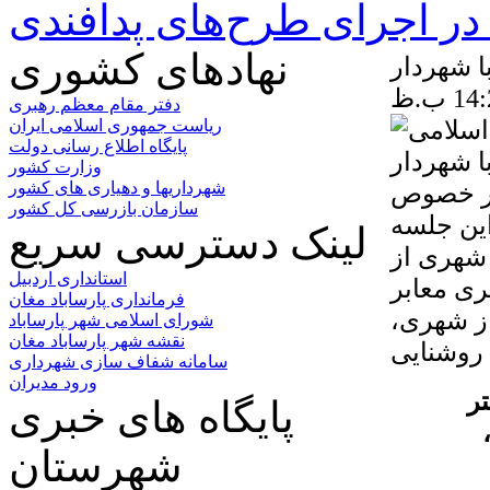
ر اجرای طرح‌های پدافندی
نهادهای کشوری
 شهردار
دفتر مقام معظم رهبری
ریاست جمهوری اسلامی ایران
پایگاه اطلاع رسانی دولت
وزارت کشور
در خصوص
شهرداریها و دهیاری های کشور
سازمان بازرسی کل کشور
ین جلسه
لینک دسترسی سریع
شهری از
استانداری اردبیل
ری معابر
فرمانداری پارساباد مغان
ز شهری،
شورای اسلامی شهر پارساباد
نقشه شهر پارساباد مغان
سامانه شفاف سازی شهرداری
ورود مدیران
ر
پایگاه های خبری
شهرستان