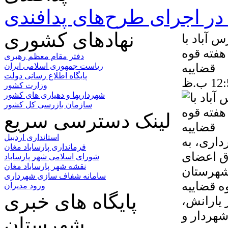
ر اجرای طرح‌های پدافندی
نهادهای کشوری
 آباد با
فته قوه
دفتر مقام معظم رهبری
قضاییه
ریاست جمهوری اسلامی ایران
پایگاه اطلاع رسانی دولت
وزارت کشور
شهرداریها و دهیاری های کشور
سازمان بازرسی کل کشور
لینک دسترسی سریع
استانداری اردبیل
اری، به
فرمانداری پارساباد مغان
اق اعضای
شورای اسلامی شهر پارساباد
نقشه شهر پارساباد مغان
شهرستان
سامانه شفاف سازی شهرداری
ه قضاییه
ورود مدیران
پایگاه های خبری
اطره شهید بهشتی و ۷۲ تن از یارانش،
شهرستان