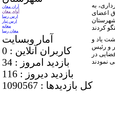
اری، به
آران مغان
اق اعضای
آوای مغان
ارس رسا
شهرستان
ارس تبار
مغانه
مغان رسا
آمار وبسایت
شت یاد و
 شهردار و رئیس
کاربران آنلاین : 0
قضایی در
بازدید امروز : 34
بازدید دیروز : 116
کل بازدیدها : 1090567