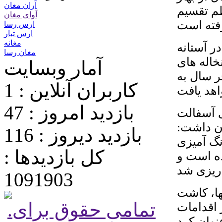
آران مغان
م تقسیم
آوای مغان
ارس رسا
ارس تبار
مغانه
ر آستانه
مغان رسا
خاله های
آمار وبسایت
ر سال به
کاربران آنلاین : 1
بازدید امروز : 47
ی آسفالت
ن داشت:
بازدید دیروز : 116
گ آمیزی
کل بازدیدها :
ده است و
1091903
ها، کاشت
.تمامی حقوق برای
ر اقدامات