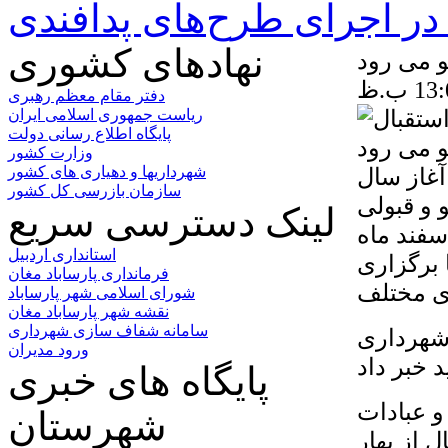
ر اجرای طرح‌های پدافندی
نهادهای کشوری
و می رود
دفتر مقام معظم رهبری
ریاست جمهوری اسلامی ایران
پایگاه اطلاع رسانی دولت
وزارت کشور
آغاز سال
شهرداریها و دهیاری های کشور
سازمان بازرسی کل کشور
 و قبولی
لینک دسترسی سریع
سفند ماه
استانداری اردبیل
 برگزاری
فرمانداری پارساباد مغان
شورای اسلامی شهر پارساباد
نقشه شهر پارساباد مغان
سامانه شفاف سازی شهرداری
 شهرداری
ورود مدیران
 خبر داد
پایگاه های خبری
و عبادات
شهرستان
 از بهار