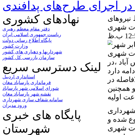
ر اجرای طرح‌های پدافندی
نهادهای کشوری
نیروهای
ت شهری
دفتر مقام معظم رهبری
ریاست جمهوری اسلامی ایران
پایگاه اطلاع رسانی دولت
وزارت کشور
شهرداریها و دهیاری های کشور
سازمان بازرسی کل کشور
باد ،در
لینک دسترسی سریع
امه دارد
استانداری اردبیل
فاصله در
فرمانداری پارساباد مغان
و همچنین
شورای اسلامی شهر پارساباد
نقشه شهر پارساباد مغان
سامانه شفاف سازی شهرداری
ورود مدیران
شهرداری
پایگاه های خبری
ع شده و
شهرستان
مات شهری