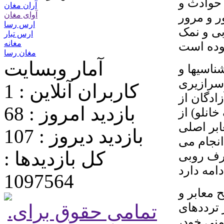
 حوادث و
آران مغان
ر و مرور
آوای مغان
ارس رسا
ی و نمک
ارس تبار
مغانه
وده است
مغان رسا
آمار وبسایت
ناسیها و
سرازیری
کاربران آنلاین : 1
دگان از
بازدید امروز : 68
خانلو
) از
بر اصلی
بازدید دیروز : 107
انجام می
کل بازدیدها :
برف روبی
امه دارد
1097564
 معابر و
ترددهای
.تمامی حقوق برای
نی خود،