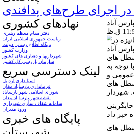
ر اجرای طرح‌های پدافندی
نهادهای کشوری
رس آباد
دفتر مقام معظم رهبری
ریاست جمهوری اسلامی ایران
پایگاه اطلاع رسانی دولت
وزارت کشور
ن باسطل های
شهرداریها و دهیاری های کشور
سازمان بازرسی کل کشور
 توجه به
لینک دسترسی سریع
عمومی و
استانداری اردبیل
سطل های
فرمانداری پارساباد مغان
شورای اسلامی شهر پارساباد
نقشه شهر پارساباد مغان
سامانه شفاف سازی شهرداری
 سطل زباله و جایگزینی
ورود مدیران
خبر داد
پایگاه های خبری
سطل های
شهرستان