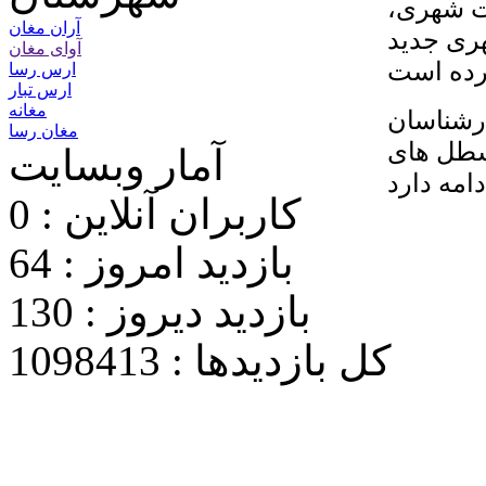
ت شهری،
آران مغان
ری جدید
آوای مغان
ارس رسا
ارس تبار
مغانه
ارشناسان
مغان رسا
سطل های
آمار وبسایت
کاربران آنلاین : 0
بازدید امروز : 64
بازدید دیروز : 130
کل بازدیدها : 1098413