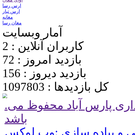
ارس رسا
ارس تبار
مغانه
مغان رسا
آمار وبسایت
کاربران آنلاین : 2
بازدید امروز : 72
بازدید دیروز : 156
کل بازدیدها : 1097803
.تمامی حقوق برای پایگاه شهرداری پارس آباد محفوظ می
باشد
 و پیاده سازی :وب لوکس