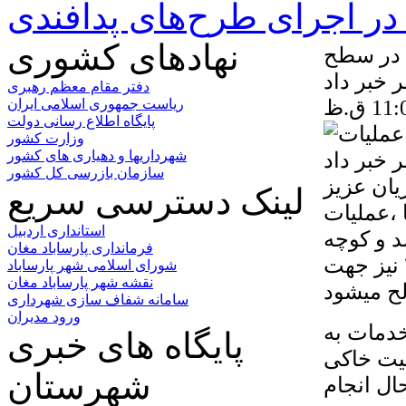
ر اجرای طرح‌های پدافندی
نهادهای کشوری
ی در سطح
 خبر داد
دفتر مقام معظم رهبری
ریاست جمهوری اسلامی ایران
پایگاه اطلاع رسانی دولت
وزارت کشور
شهرداریها و دهیاری های کشور
سازمان بازرسی کل کشور
یان عزیز
لینک دسترسی سریع
 ،عملیات
استانداری اردبیل
 می باشد و کوچه
فرمانداری پارساباد مغان
سبحان ۲ نیز جهت آسفالت ریزی آماده شده و کوچه ۳ نیز جهت
شورای اسلامی شهر پارساباد
نقشه شهر پارساباد مغان
سامانه شفاف سازی شهرداری
ورود مدیران
خدمات به
پایگاه های خبری
یت خاکی
شهرستان
سفالت ریزی کوچه سبحان ۱ در حال انجام