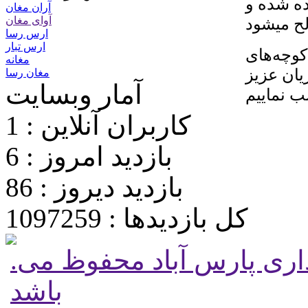
ی آماده شده و
آران مغان
آوای مغان
ارس رسا
ارس تبار
کوچه‌های
مغانه
ان عزیز
مغان رسا
آمار وبسایت
کاربران آنلاین : 1
بازدید امروز : 6
بازدید دیروز : 86
کل بازدیدها : 1097259
.تمامی حقوق برای پایگاه شهرداری پارس آباد محفوظ می
باشد