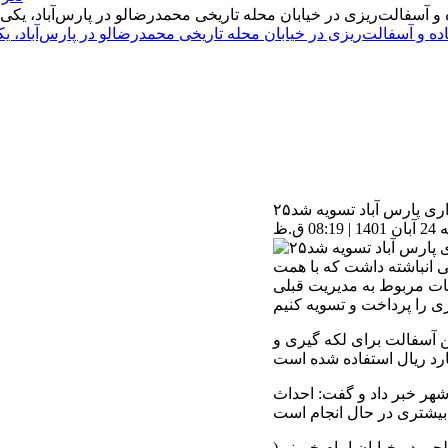
اده و آسفالت‌ریزی در خیابان محله تاریخی محمدرضالو در پارس‌آباد،
اری پارس آباد تسویه شد
ق.ظ
دود ۲۵ملیارد تومان بدهی انباشته داشت که با همت
ت مربوط به مدیریت قبلی
تبریک فرارسیدن هفته دولت افزود: ۱۵هزار تن آسفالت برای لکه گیری و
ن بر ۹ هزار متر از معابر شهر خبر داد و گفت: احداث
ی در خیابان‌ امام خمینی(