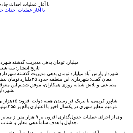
با آغاز عملیات احداث ج
۲۵میلیارد تومان بدهی مدیریت گذشته شهرد
تاریخ انتشار: سه شنبه 24 آبان 1401 | 08:19 
شهردار پارس آباد
مغان گفت: شهرداری این منطقه ح
مضاعف و تلاش شبانه روزی همکاران، موفق شدیم این معوقا
شهرداری را پرداخت و تسویه کنیم.
شاپور کریمی، با 
ترمیم معابر شهری در یکسال اخیر با اعتباری بالغ بر ۲۵۵میلیارد ریال استفاده شده است.
وی از اجرای عملیات جدول‌گذاری افزو
جداول با هدف ساماندهی معابر با شتاب بیشتری در حال انجام است.
شهردار پارس آباد مغان اجرای طرح جمع‌آوری و هدایت آب‌های سطح