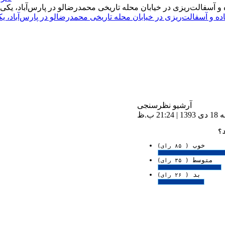
اده و آسفالت‌ریزی در خیابان محله تاریخی محمدرضالو در پارس‌آباد،
آرشیو نظرسنجی
 ب.ظ
؟
خوب
( ۸۵ رای)
متوسط
( ۳۵ رای)
بد
( ۲۶ رای)